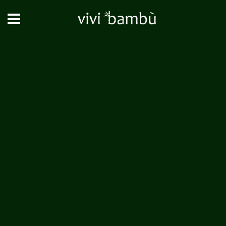
Investire per una rendita “GIGANTE”
PARTECIPA ANCHE TU AL
PROGETTO
Costruisciti una rendita a vita! Scegli una
“miniera
verde”
sulla quale investire, e affitta una porzione