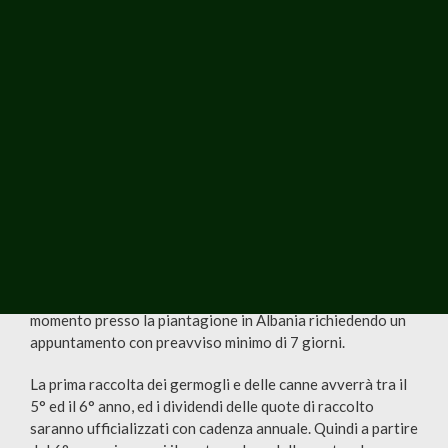
della piantagione in Albania.
La quota di partecipazione è una-tantum, e
comprende l’affitto senza limiti di tempo e tutto il
necessario per la coltivazione e la raccolta:
Area di terra
Piante OnlyMoso
Impianto di
Manutenzione e
irrigazione
nutrimento del terreno
Due raccolte annuali
Assicurazione
(germogli e/o canne)
Sarai continuamente aggiornato sullo stato
d’avanzamento di ogni attività, e potrai recarti in qualsiasi
momento presso la piantagione in Albania richiedendo un
appuntamento con preavviso minimo di 7 giorni.
La prima raccolta dei germogli e delle canne avverrà tra il
5° ed il 6° anno, ed i dividendi delle quote di raccolto
saranno ufficializzati con cadenza annuale. Quindi a partire